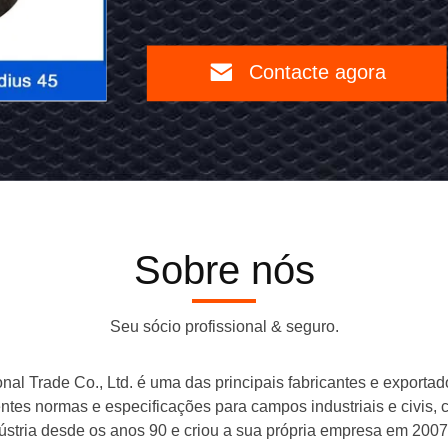
Black
Painting
Contacte agora
Contacte
Carbon
agora
Steel
Plate
Flange
Sobre nós
para
aplicações
Seu sócio profissional & seguro.
de
encanamento
al Trade Co., Ltd. é uma das principais fabricantes e exportad
ntes normas e especificações para campos industriais e civis, 
/
ústria desde os anos 90 e criou a sua própria empresa em 2007