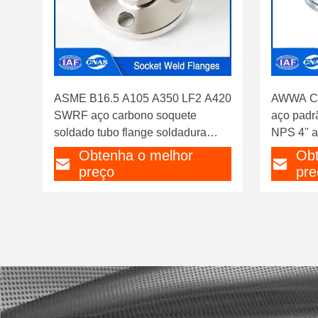
ASME B16.5 A105 A350 LF2 A420
AWWA C2
SWRF aço carbono soquete
aço padr
soldado tubo flange soldadura
NPS 4'' 
classe 150 para indústria química
tratamen
Obtenha o melhor
Obt
preço
pre