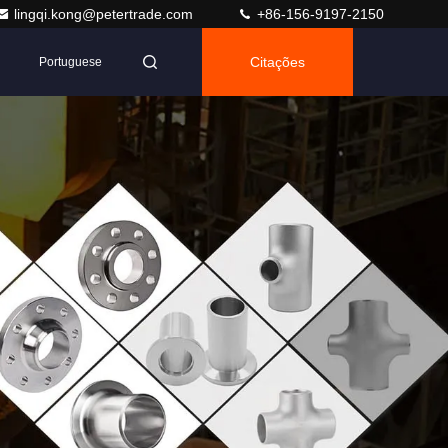
lingqi.kong@petertrade.com
+86-156-9197-2150
Citações
Portuguese