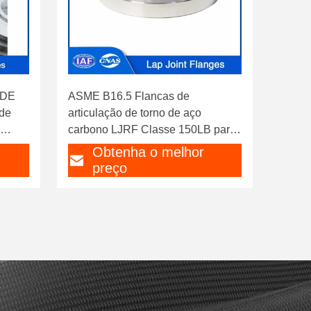
ODE
ASME B16.5 Flancas de
de
articulação de torno de aço
carbono LJRF Classe 150LB para
instalações de geração de energia
Obtenha o melhor
preço