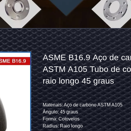
BS4504
ASME B16.9 Aço de ca
CODE101
ASTM A105 Tubo de co
PN6
raio longo 45 graus
A105/
Q235/
cegas da norma ASME B16.5
Padrão de produto: BS4504 CODE101 Flancas de chapas
Materiais: Aço de carbono ASTM A105
o levantado (RF), Rosto plano (FF), articulação tipo anel (RTJ)
Métodos de fabrico: Forja, fundição, fundição e forja, cort
Ângulo: 45 graus
A350
Materiais: Aço carbono, aço inoxidável, aço de liga e outr
Forma: Cotovelos
LF2
Tratamento de superfície: Pintura preta / óleo anti-ferruge
Radius: Raio longo