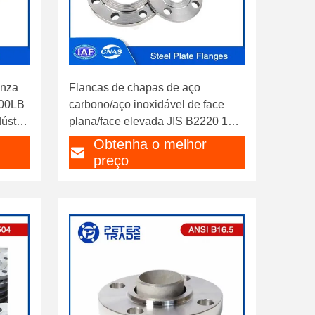
inza
Flancas de chapas de aço
300LB
carbono/aço inoxidável de face
ústria
plana/face elevada JIS B2220 10K
10A-1500A Para a indústria de
Obtenha o melhor
energia e aquecimento
preço