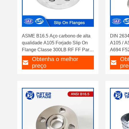
ASME B16.5 Aço carbono de alta
DIN 263
qualidade A105 Forjado Slip On
A105 / 
Flange Classe 300LB RF FF Para
A694 F52
a indústria do petróleo e gás
solda
Obtenha o melhor
Obt
preço
pre