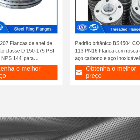
07 Flancas de anel de
Padrão britânico BS4504 C
ão classe D 150-175 PSI
113 PN16 Flanca com rosca 
a NPS 144' para
aço carbono e aço inoxidável
to de águas residuais
THRF
enha o melhor
Obtenha o melhor
ço
preço