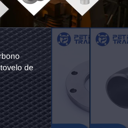
rbono
tovelo de
 (PLRF)
, Rosto de cintura (LJF)
e de chapas médias, fundição
os conforme sua exigência
m / galvanizado a quente