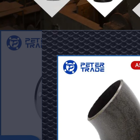
ASME
B16.5
Classe
150
A105
Nome do produto: Flancas 
Tipo de face do produto: Rost
Flange
Tamanho: 1/2' a 24'
Cego
Pressão: Classe 150