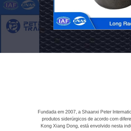
de
Aço
Contacte
de
agora
Carbono
BLRF
Face
Erguida
1/2'
a
24'
Fundada em 2007, a Shaanxi Peter Internation
produtos siderúrgicos de acordo com difere
Para
Kong Xiang Dong, está envolvido nesta ind