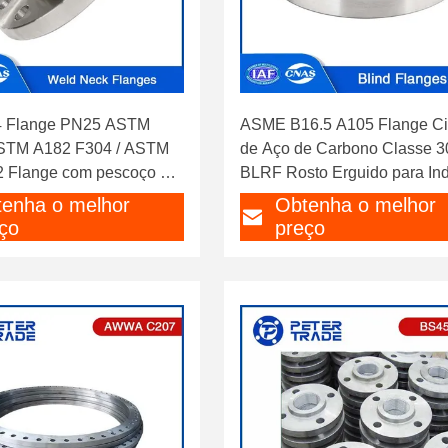
4 Flange PN25 ASTM
ASME B16.5 A105 Flange C
ASTM A182 F304 / ASTM
de Aço de Carbono Classe 
 Flange com pescoço de
BLRF Rosto Erguido para Ind
Química
enha o melhor
Obtenha o melhor
ço
preço