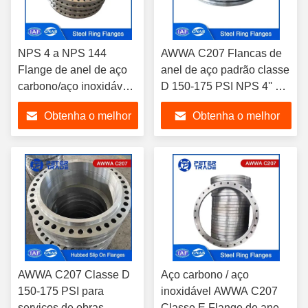
NPS 4 a NPS 144
AWWA C207 Flancas de
Flange de anel de aço
anel de aço padrão classe
carbono/aço inoxidável
D 150-175 PSI NPS 4'' a
AWWA C207 Classe B
NPS 144' para tratamento
Obtenha o melhor
Obtenha o melhor
86 PSI para tratamento
de águas residuais
de águas residuais
preço
preço
AWWA C207 Classe D
Aço carbono / aço
150-175 PSI para
inoxidável AWWA C207
serviços de obras
Classe E Flange de anel