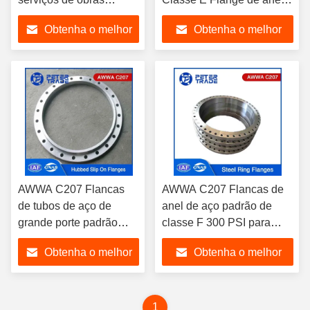
hídricas
de aço 275PSI 100MM a
Obtenha o melhor
Obtenha o melhor
3600MM para serviços de
obras de abastecimento
preço
preço
de água
AWWA C207 Flancas
AWWA C207 Flancas de
de tubos de aço de
anel de aço padrão de
grande porte padrão
classe F 300 PSI para
Classe E 275 PSI
serviços de água
Obtenha o melhor
Obtenha o melhor
Hubbed Slip On Flange
para serviços de água
preço
preço
1