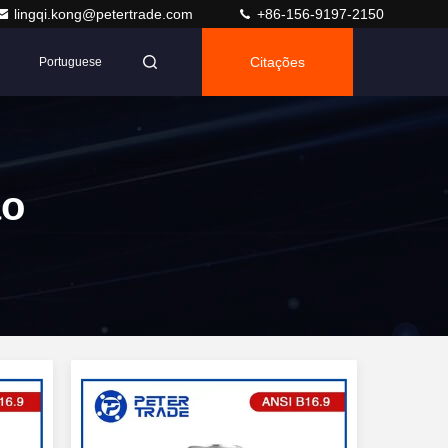
lingqi.kong@petertrade.com
+86-156-9197-2150
Citações
Portuguese
ão