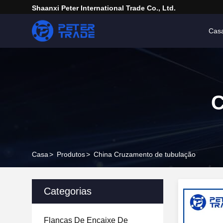
Shaanxi Peter International Trade Co., Ltd.
Cas
C
Casa
>
Produtos
>
China Cruzamento de tubulação
Categorias
Flancas De Encaixe De