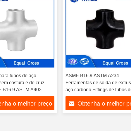
 para tubos de aço
ASME B16.9 ASTM A234
sem costura e de cruz
Ferramentas de solda de extru
E B16.9 ASTM A403
aço carbono Fittings de tubos 
L WP304/304L Para
encaixe de cruz igual 1/2 NPS 
enha o melhor preço
Obtenha o melhor p
e tubulação
NPS