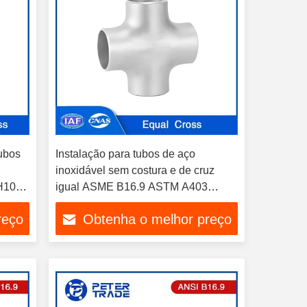
ubos
Instalação para tubos de aço
inoxidável sem costura e de cruz
H10
igual ASME B16.9 ASTM A403
de
WP316/316L WP304/304L Para
reço
Obtenha o melhor preço
soluções de tubulação