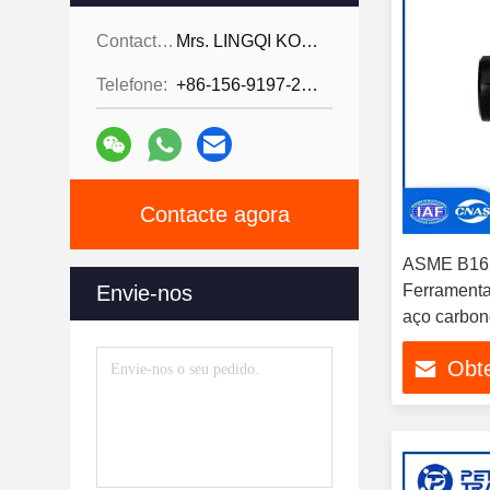
Contactos:
Mrs. LINGQI KONG
Telefone:
+86-156-9197-2150
Contacte agora
ASME B16
Envie-nos
Ferramenta
aço carbono
encaixe de
Obt
NPS