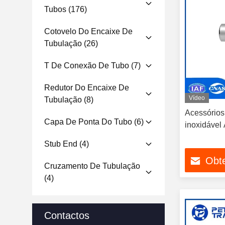
Tubos
(176)
Cotovelo Do Encaixe De
Tubulação
(26)
T De Conexão De Tubo
(7)
Redutor Do Encaixe De
Vídeo
Tubulação
(8)
Acessórios
Capa De Ponta Do Tubo
(6)
inoxidáve
Stub End
(4)
Obt
Cruzamento De Tubulação
(4)
Contactos