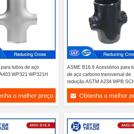
 para tubos de aço
ASME B16.9 Acessórios para t
l A403 WP321 WP321H
de aço carbono transversal de
redução ASTM A234 WPB SC
SCH40 SCH80 para sistemas 
enha o melhor preço
Obtenha o melhor p
tubulação