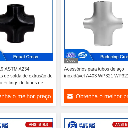
Vídeo
.9 ASTM A234
Acessórios para tubos de aço
s de solda de extrusão de
inoxidável A403 WP321 WP3
 Fittings de tubos de
 cruz igual 1/2 NPS A 48
enha o melhor preço
Obtenha o melhor p