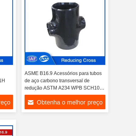
ASME B16.9 Acessórios para tubos
21H
de aço carbono transversal de
redução ASTM A234 WPB SCH10
SCH40 SCH80 para sistemas de
reço
Obtenha o melhor preço
tubulação