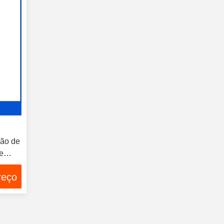
são de
de
A 48
reço