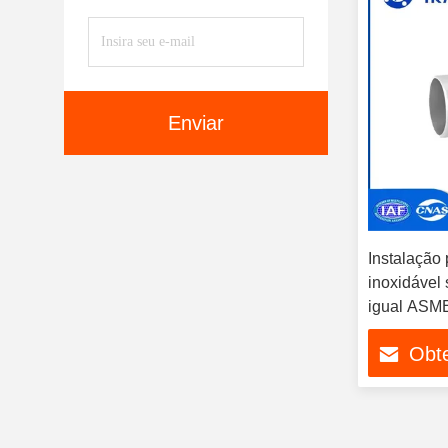
Enviar
Instalação
inoxidável 
igual ASM
WP316/316
Obt
soluções d