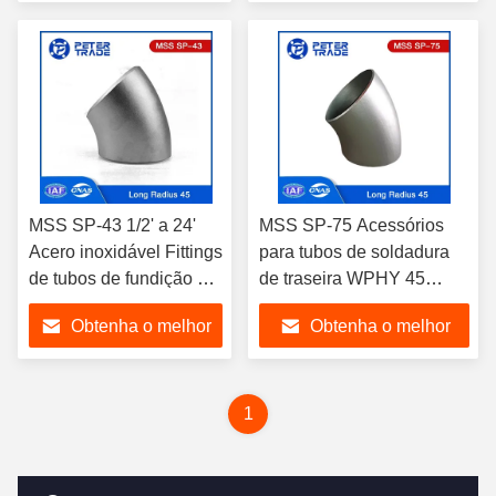
Cotovelos
preço
preço
MSS SP-43 1/2' a 24'
MSS SP-75 Acessórios
Acero inoxidável Fittings
para tubos de soldadura
de tubos de fundição de
de traseira WPHY 45
traseira com raio longo
graus Cotovelo longo raio
Obtenha o melhor
Obtenha o melhor
Cotovelos 45 graus
NPS 16 a NPS 60
Cotovelo
preço
preço
1