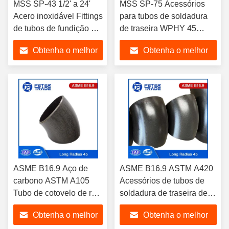
MSS SP-43 1/2' a 24'
MSS SP-75 Acessórios
Acero inoxidável Fittings
para tubos de soldadura
de tubos de fundição de
de traseira WPHY 45
traseira com raio longo
graus Cotovelo longo raio
Obtenha o melhor
Obtenha o melhor
Cotovelos 45 graus
NPS 16 a NPS 60
Cotovelo
preço
preço
ASME B16.9 Aço de
ASME B16.9 ASTM A420
carbono ASTM A105
Acessórios de tubos de
Tubo de cotovelo de raio
soldadura de traseira de
longo 45 graus
aço carbono 45 graus
Obtenha o melhor
Obtenha o melhor
Cotovelo de raio longo