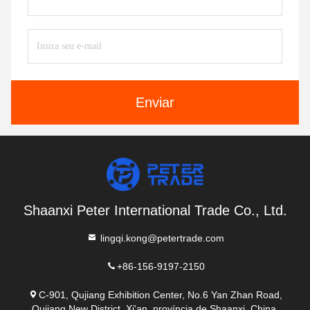
Enviar
Shaanxi Peter International Trade Co., Ltd.
lingqi.kong@petertrade.com
+86-156-9197-2150
C-901, Qujiang Exhibition Center, No.6 Yan Zhan Road,
Qujiang New District, Xi'an, província de Shaanxi, China.