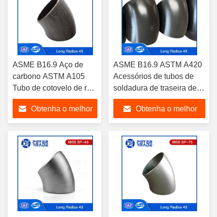
ASME B16.9 Aço de
ASME B16.9 ASTM A420
carbono ASTM A105
Acessórios de tubos de
Tubo de cotovelo de raio
soldadura de traseira de
longo 45 graus
aço carbono 45 graus
Obtenha o melhor
Obtenha o melhor
Cotovelo de raio longo
Cotovelos
preço
preço