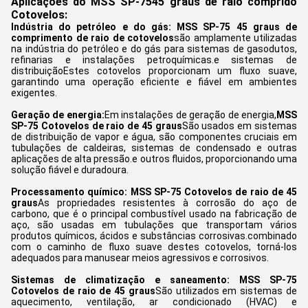
Aplicações do MSS SP-75
45 graus de raio comprido
Cotovelos:
Indústria do petróleo e do gás: MSS SP-75 45 graus de
comprimento de raio de cotovelos
são amplamente utilizadas
na indústria do petróleo e do gás para sistemas de gasodutos,
refinarias e instalações petroquímicas.e sistemas de
distribuiçãoEstes cotovelos proporcionam um fluxo suave,
garantindo uma operação eficiente e fiável em ambientes
exigentes.
Geração de energia:
Em instalações de geração de energia,
MSS
SP-75 Cotovelos de raio de 45 graus
São usados em sistemas
de distribuição de vapor e água, são componentes cruciais em
tubulações de caldeiras, sistemas de condensado e outras
aplicações de alta pressão.e outros fluidos, proporcionando uma
solução fiável e duradoura.
Processamento químico:
MSS SP-75 Cotovelos de raio de 45
graus
As propriedades resistentes à corrosão do aço de
carbono, que é o principal combustível usado na fabricação de
aço, são usadas em tubulações que transportam vários
produtos químicos, ácidos e substâncias corrosivas.combinado
com o caminho de fluxo suave destes cotovelos, torná-los
adequados para manusear meios agressivos e corrosivos.
Sistemas de climatização e saneamento:
MSS SP-75
Cotovelos de raio de 45 graus
São utilizados em sistemas de
aquecimento, ventilação, ar condicionado (HVAC) e