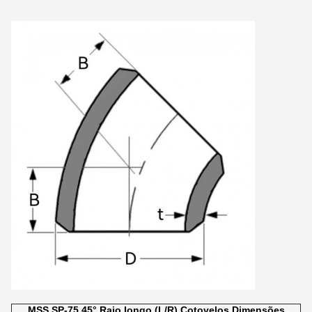
MSS SP-75 45° Raio longo (L/R) Cotovelos Dimensões