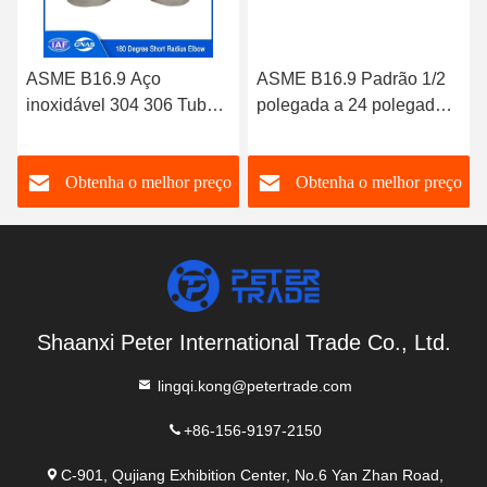
ASME B16.9 Aço
ASME B16.9 Padrão 1/2
inoxidável 304 306 Tubos
polegada a 24 polegadas
de encaixe 180D Curto
de aço carbono A234
raio Cotovelo Retorno
WPB Soldado 90 graus
o
Obtenha o melhor preço
Obtenha o melhor preço
OEM OBM
raio curto Cotovelos SCH
40
Shaanxi Peter International Trade Co., Ltd.
lingqi.kong@petertrade.com
+86-156-9197-2150
C-901, Qujiang Exhibition Center, No.6 Yan Zhan Road,