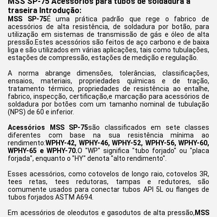
MSS SP-75 Acessórios para tubos de soldadura a
traseira Introdução:
MSS SP-75
É uma prática padrão que rege o fabrico de
acessórios de alta resistência, de soldadura por botão, para
utilização em sistemas de transmissão de gás e óleo de alta
pressão.Estes acessórios são feitos de aço carbono e de baixa
liga e são utilizados em várias aplicações, tais como tubulações,
estações de compressão, estações de medição e regulação.
A norma abrange dimensões, tolerâncias, classificações,
ensaios, materiais, propriedades químicas e de tração,
tratamento térmico, propriedades de resistência ao entalhe,
fabrico, inspecção, certificação,e marcação para acessórios de
soldadura por botões com um tamanho nominal de tubulação
(NPS) de 60 e inferior.
Acessórios MSS SP-75
são classificados em sete classes
diferentes com base na sua resistência mínima ao
rendimento:
WPHY-42, WPHY-46, WPHY-52, WPHY-56, WPHY-60,
WPHY-65 e WPHY-70.
O "WP" significa "tubo forjado" ou "placa
forjada", enquanto o "HY" denota "alto rendimento".
Esses acessórios, como cotovelos de longo raio, cotovelos 3R,
tees retas, tees redutoras, tampas e redutores, são
comumente usados para conectar tubos API 5L ou flanges de
tubos forjados ASTM A694.
Em acessórios de oleodutos e gasodutos de alta pressão,
MSS