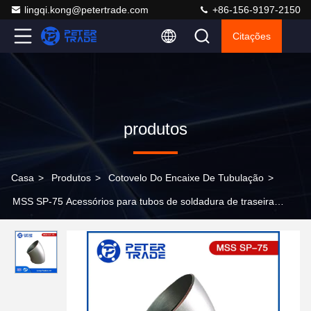
lingqi.kong@petertrade.com
+86-156-9197-2150
Citações
produtos
Casa
>
Produtos
>
Cotovelo Do Encaixe De Tubulação
>
MSS SP-75 Acessórios para tubos de soldadura de traseira
WPHY 45 graus Cotovelo longo raio NPS 16 a NPS 60