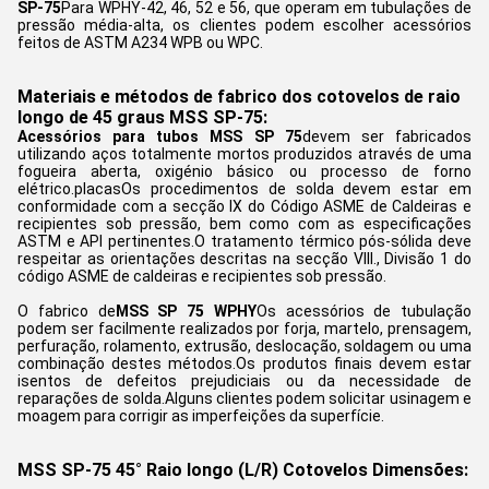
SP-75
Para WPHY-42, 46, 52 e 56, que operam em tubulações de
pressão média-alta, os clientes podem escolher acessórios
feitos de ASTM A234 WPB ou WPC.
Materiais e métodos de fabrico dos cotovelos de raio
longo de 45 graus MSS SP-75:
Acessórios para tubos MSS SP 75
devem ser fabricados
utilizando aços totalmente mortos produzidos através de uma
fogueira aberta, oxigénio básico ou processo de forno
elétrico.placasOs procedimentos de solda devem estar em
conformidade com a secção IX do Código ASME de Caldeiras e
recipientes sob pressão, bem como com as especificações
ASTM e API pertinentes.O tratamento térmico pós-sólida deve
respeitar as orientações descritas na secção VIII., Divisão 1 do
código ASME de caldeiras e recipientes sob pressão.
O fabrico de
MSS SP 75 WPHY
Os acessórios de tubulação
podem ser facilmente realizados por forja, martelo, prensagem,
perfuração, rolamento, extrusão, deslocação, soldagem ou uma
combinação destes métodos.Os produtos finais devem estar
isentos de defeitos prejudiciais ou da necessidade de
reparações de solda.Alguns clientes podem solicitar usinagem e
moagem para corrigir as imperfeições da superfície.
MSS SP-75 45° Raio longo (L/R) Cotovelos Dimensões: