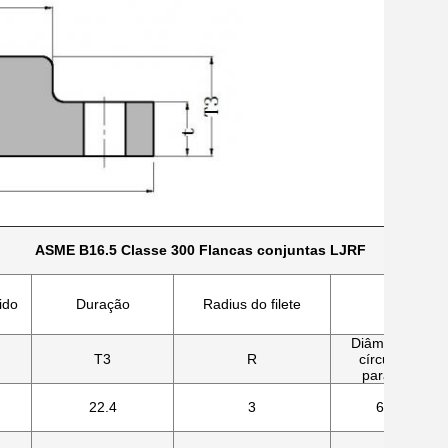
ASME B16.5 Classe 300 Flancas conjuntas LJRF
ido
Duração
Radius do filete
Diâmetro do
T3
R
círculo do
parafuso
22.4
3
66.5