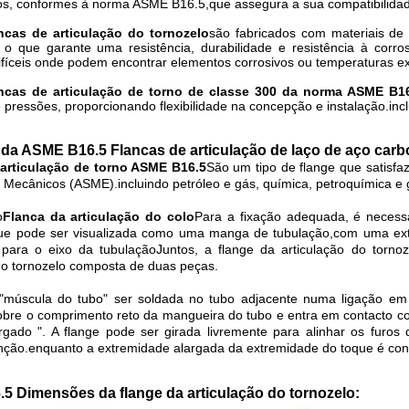
s, conformes à norma ASME B16.5,que assegura a sua compatibilidad
ncas de articulação do tornozelo
são fabricados com materiais de 
s, o que garante uma resistência, durabilidade e resistência à corro
ifíceis onde podem encontrar elementos corrosivos ou temperaturas e
ncas de articulação de torno de classe 300 da norma ASME B1
pressões, proporcionando flexibilidade na concepção e instalação.inc
da ASME B16.5 Flancas de articulação de laço de aço carb
 articulação de torno ASME B16.5
São um tipo de flange que satisf
Mecânicos (ASME).incluindo petróleo e gás, química, petroquímica e 
o
Flanca da articulação do colo
Para a fixação adequada, é necess
que pode ser visualizada como uma manga de tubulação,com uma ext
 para o eixo da tubulaçãoJuntos, a flange da articulação do torno
do tornozelo composta de duas peças.
"múscula do tubo" ser soldada no tubo adjacente numa ligação em la
sobre o comprimento reto da mangueira do tubo e entra em contacto c
rgado ". A flange pode ser girada livremente para alinhar os furo
unção.enquanto a extremidade alargada da extremidade do toque é con
5 Dimensões da flange da articulação do tornozelo: