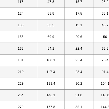
117
47.8
15.7
28.2
124
53.8
17.5
35.1
133
63.5
19.1
43.7
155
69.9
20.6
50
165
84.1
22.4
62.5
191
100.1
25.4
75.4
210
117.3
28.4
91.4
229
133.4
30.2
104.
254
146.1
31.8
116.
279
177.8
35.1
144.