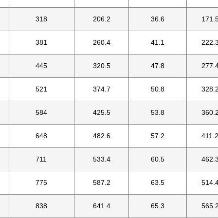
318
206.2
36.6
171.
381
260.4
41.1
222.
445
320.5
47.8
277.
521
374.7
50.8
328.
584
425.5
53.8
360.
648
482.6
57.2
411.
711
533.4
60.5
462.
775
587.2
63.5
514.
838
641.4
65.3
565.