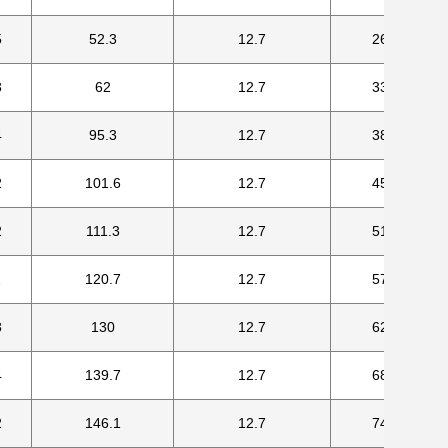
5
52.3
12.7
269.7
3
62
12.7
330.2
4
95.3
12.7
387.4
2
101.6
12.7
450.9
2
111.3
12.7
514.4
2
120.7
12.7
571.5
3
130
12.7
628.7
4
139.7
12.7
685.8
2
146.1
12.7
743.0