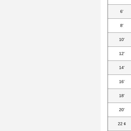
6'
8'
10'
12'
14'
16'
18'
20'
22 ¢