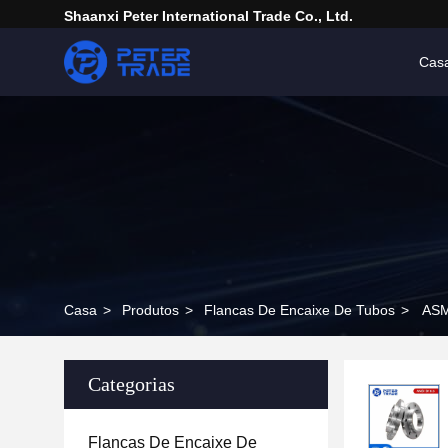
Shaanxi Peter International Trade Co., Ltd.
Cas
Casa
>
Produtos
>
Flancas De Encaixe De Tubos
>
ASM
Categorias
Flancas De Encaixe De