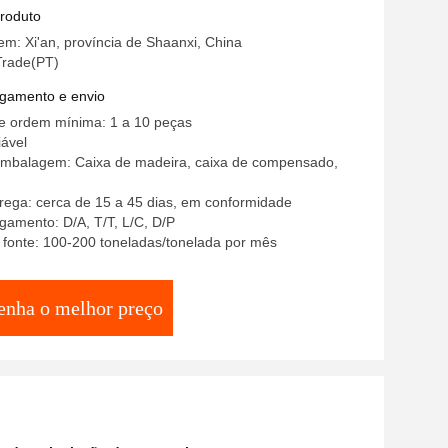
produto
em: Xi'an, província de Shaanxi, China
Trade(PT)
gamento e envio
e ordem mínima: 1 a 10 peças
ável
embalagem: Caixa de madeira, caixa de compensado,
rega: cerca de 15 a 45 dias, em conformidade
amento: D/A, T/T, L/C, D/P
 fonte: 100-200 toneladas/tonelada por mês
enha o melhor preço