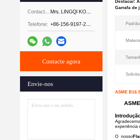
Destacar:
A
Garrafa de 
Contactos:
Mrs. LINGQI KONG
Padrão
Telefone:
+86-156-9197-2150
Materia
Taman
Contacte agora
Solicita
Envie-nos
ASME B16.5
ASME 
Introdução
Agradecemos
experiência 
O nosso
Fla