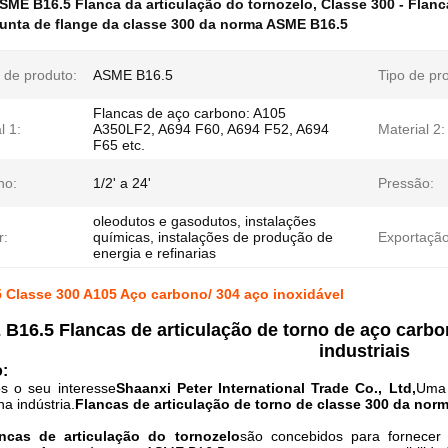
SME B16.5 Flanca da articulação do tornozelo
,
Classe 300 - Flanc
junta de flange da classe 300 da norma ASME B16.5
 de produto:
ASME B16.5
Tipo de pr
Flancas de aço carbono: A105
l 1:
A350LF2, A694 F60, A694 F52, A694
Material 2:
F65 etc.
ho:
1/2' a 24'
Pressão:
oleodutos e gasodutos, instalações
r:
químicas, instalações de produção de
Exportação
energia e refinarias
 Classe 300 A105 Aço carbono/ 304 aço inoxidável
B16.5 Flancas de articulação de torno de aço carb
industriais
:
 o seu interesse
Shaanxi Peter International Trade Co., Ltd,
Uma 
na indústria.
Flancas de articulação de torno de classe 300 da no
ncas de articulação do tornozelo
são concebidos para fornecer