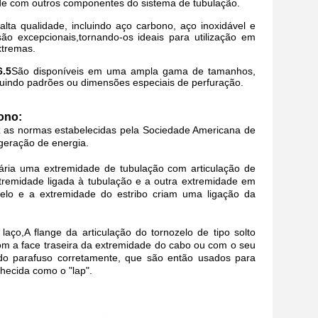
e com outros componentes do sistema de tubulação.
alta qualidade, incluindo aço carbono, aço inoxidável e
são excepcionais,tornando-os ideais para utilização em
xtremas.
6.5
São disponíveis em uma ampla gama de tamanhos,
luindo padrões ou dimensões especiais de perfuração.
ono:
az as normas estabelecidas pela Sociedade Americana de
geração de energia.
ária uma extremidade de tubulação com articulação de
remidade ligada à tubulação e a outra extremidade em
zelo e a extremidade do estribo criam uma ligação da
ço,A flange da articulação do tornozelo de tipo solto
om a face traseira da extremidade do cabo ou com o seu
s do parafuso corretamente, que são então usados para
hecida como o "lap".