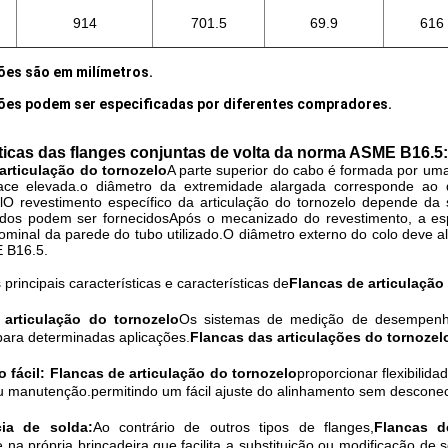
914
701.5
69.9
616
ões são em milímetros.
es podem ser especificadas por diferentes compradores.
ticas das flanges conjuntas de volta da norma ASME B16.5:
articulação do tornozelo
A parte superior do cabo é formada por uma
face elevada.o diâmetro da extremidade alargada corresponde ao
lO revestimento específico da articulação do tornozelo depende da 
ados podem ser fornecidosApós o mecanizado do revestimento, a esp
minal da parede do tubo utilizado.O diâmetro externo do colo deve a
 B16.5.
principais características e características de
Flancas de articulação
 articulação do tornozelo
Os sistemas de medição de desempenho t
ara determinadas aplicações.
Flancas das articulações do tornozel
 fácil:
Flancas de articulação do tornozelo
proporcionar flexibilid
u manutenção.permitindo um fácil ajuste do alinhamento sem desconec
ia de solda:
Ao contrário de outros tipos de flanges,
Flancas d
 na própria brincadeira.que facilita a substituição ou modificação de