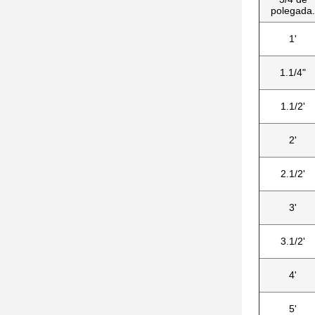
polegada.
1'
1.1/4"
1.1/2'
2'
2.1/2'
3'
3.1/2'
4'
5'