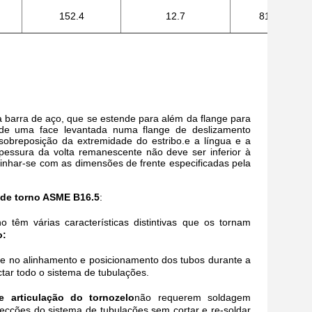
152.4
12.7
812.8
 barra de aço, que se estende para além da flange para
 de uma face levantada numa flange de deslizamento
sobreposição da extremidade do estribo.e a língua e a
essura da volta remanescente não deve ser inferior à
linhar-se com as dimensões de frente especificadas pela
 de torno ASME B16.5
:
êm várias características distintivas que os tornam
o:
ade no alinhamento e posicionamento dos tubos durante a
tar todo o sistema de tubulações.
e articulação do tornozelo
não requerem soldagem
 secções do sistema de tubulações sem cortar e re-soldar