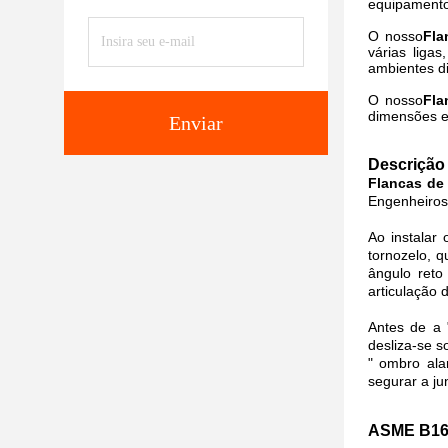
equipamento
O nosso
Fla
várias liga
ambientes d
O nosso
Fla
dimensões e 
Enviar
Descrição 
Flancas de
Engenheiros 
Ao instalar 
tornozelo, 
ângulo reto
articulação 
Antes de a 
desliza-se 
" ombro ala
segurar a j
ASME B16.