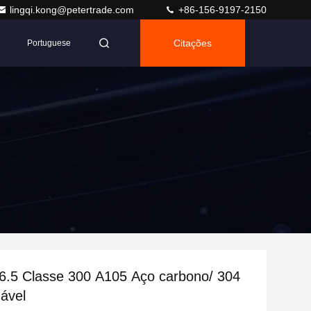
lingqi.kong@petertrade.com
+86-156-9197-2150
Citações
Portuguese
.5 Classe 300 A105 Aço carbono/ 304
dável