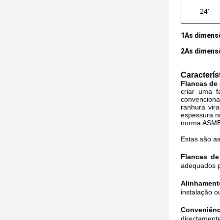
24'
1As dimens
2As dimensõ
Caracterís
Flancas de 
criar uma 
convenciona
ranhura vir
espessura no
norma ASME
Estas são as 
Flancas de
adequados p
Alinhamento
instalação o
Conveniênc
directamente