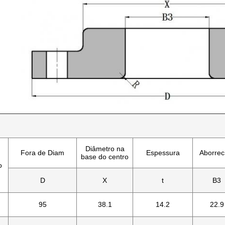
Diâmetro na
Fora de Diam
Espessura
Aborrec
base do centro
o
D
X
t
B3
95
38.1
14.2
22.9