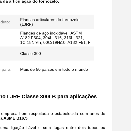
a da articulação do tornozelo
,
Flancas articulares do tornozelo
oduto:
(LJRF)
Flanges de aço inoxidável: ASTM
A182 F304, 304L, 316, 316L, 321,
1Cr18Ni9Ti, 00Cr19Ni10, A182 F51, F
Classe 300
 para:
Mais de 50 países em todo o mundo
ono LJRF Classe 300LB para aplicações
empresa bem respeitada e estabelecida com anos de
rma ASME B16.5
.
 uma ligação fiável e sem fugas entre dois tubos ou