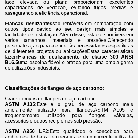
face elevada ou plana proporcionam excelentes
capacidades de vedação, evitando fugas médias e
assegurando a eficiência operacional.
Flancas deslizantes
são rentáveis em comparação com
outros tipos devido ao seu design mais simples e
facilidade de instalação. Além disso, estão disponíveis em
vários tamanhos, materiais e pressões,Oferecendo
personalização para atender às necessidades específicas
de diferentes projetos ou aplicaçõesEstas características
fazem
Flancas de deslizamento de classe 300 ANSI
B16.5
uma escolha fiável e prática para uma ampla gama
de utilizações industriais.
Classificações de flanges de aço carbono:
Graus comuns de flanges de aço carbono:
ASTM A105:
Este é o grau de aço carbono mais
amplamente utilizado para flanges.ASTM A105 é
frequentemente utilizado para flanges, válvulas,
acessórios e outros recipientes sob pressão.
ASTM A350 LF2:
Esta qualidade é concebida para
ambientes de baixa temperatura e é comumente utilizada