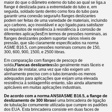
maior do que o diâmetro externo do tubo ao qual se liga.a
flange é deslizada para a extremidade do tubo e, em
seguida, soldado tanto dentro como fora do tubo para
garantir uma conexão seguraAs flanges deslizantes
podem ser feitas de uma variedade de materiais, incluindo
aço carbono, aço inoxidável e aço ligado,para satisfazer
os requisitos de resistência à resistência à corrosão de
diferentes aplicaçõesEm termos de pressões nominais, as
flanges deslizantes podem suportar vários níveis de
pressão, que são claramente especificados na norma
ASME B16.5, com pressões nominais comuns de 150,
300, 600, 900, 1500, e 2500 libras.
Em comparação com flanges de pescoço de
solda,
Flancas deslizantes
são geralmente mais fáceis e
rápidas de instalar, uma vez que não exigem um
alinhamento preciso com o tubo.tornando-os menos
adequados para aplicações que exijam uma elevada
resistência à soldagemNo entanto, são ainda altamente
aplicáveis em muitas aplicações industriais.
De acordo com a norma ANSI/ASME B16.5, a flange de
deslizamento de 300 libras
é uma brincadeira de ligação
de tubulação comumente utilizada que cumpre os padrões
dos EUA. Esta brincadeira consiste em duas faces de