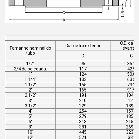
O.D. da c
Diâmetro exterior
Tamanho nominal do
levanta
tubo
D
G
1/2"
95
35.1
3/4 de polegada.
117
42.9
1'
124
50.8
1.1/4"
133
63.5
1.1/2'
155
73.2
2'
165
91.9
2.1/2'
191
104.6
3'
210
127
3.1/2'
229
139.7
4'
254
157.2
5'
279
185.7
6'
318
215.9
8'
381
269.7
10'
445
323.9
12'
521
381