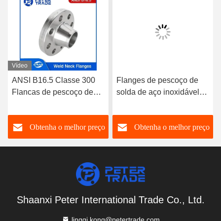
Vídeo
ANSI B16.5 Classe 300
Flanges de pescoço de
Flancas de pescoço de
solda de aço inoxidável
solda de aço inoxidável
A182 304/316L WNRF
A182 304/316L WNRF
Face elevada e face plana
o
Obtenha o melhor preço
Obtenha o melhor preço
Face elevada e face plana
ANSI B16.5 Classe 150
Shaanxi Peter International Trade Co., Ltd.
lingqi.kong@petertrade.com