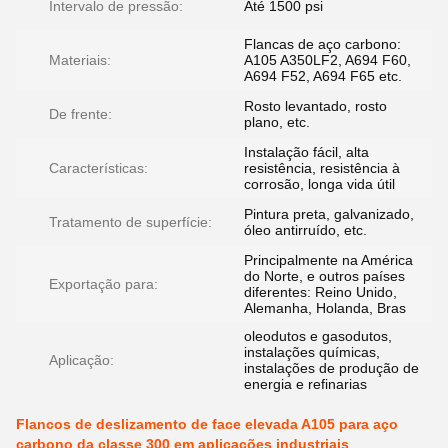
Intervalo de pressão:
Até 1500 psi
Flancas de aço carbono:
Materiais:
A105 A350LF2, A694 F60,
A694 F52, A694 F65 etc.
Rosto levantado, rosto
De frente:
plano, etc.
Instalação fácil, alta
Características:
resistência, resistência à
corrosão, longa vida útil
Pintura preta, galvanizado,
Tratamento de superfície:
óleo antirruído, etc.
Principalmente na América
do Norte, e outros países
Exportação para:
diferentes: Reino Unido,
Alemanha, Holanda, Bras
oleodutos e gasodutos,
instalações químicas,
Aplicação:
instalações de produção de
energia e refinarias
Flancos de deslizamento de face elevada A105 para aço
carbono da classe 300 em aplicações industriais