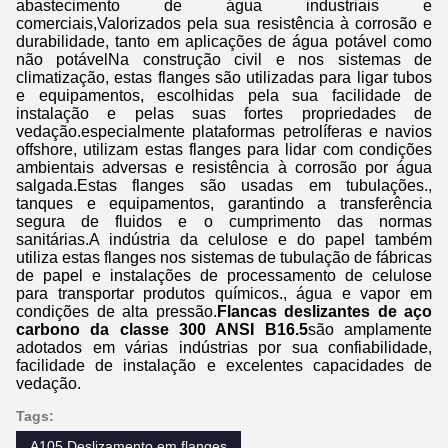
abastecimento de água industriais e
comerciais,Valorizados pela sua resistência à corrosão e
durabilidade, tanto em aplicações de água potável como
não potávelNa construção civil e nos sistemas de
climatização, estas flanges são utilizadas para ligar tubos
e equipamentos, escolhidas pela sua facilidade de
instalação e pelas suas fortes propriedades de
vedação.especialmente plataformas petrolíferas e navios
offshore, utilizam estas flanges para lidar com condições
ambientais adversas e resistência à corrosão por água
salgada.Estas flanges são usadas em tubulações.,
tanques e equipamentos, garantindo a transferência
segura de fluidos e o cumprimento das normas
sanitárias.A indústria da celulose e do papel também
utiliza estas flanges nos sistemas de tubulação de fábricas
de papel e instalações de processamento de celulose
para transportar produtos químicos., água e vapor em
condições de alta pressão.
Flancas deslizantes de aço
carbono da classe 300 ANSI B16.5
são amplamente
adotados em várias indústrias por sua confiabilidade,
facilidade de instalação e excelentes capacidades de
vedação.
Tags:
A105 Deslizamento em flanges