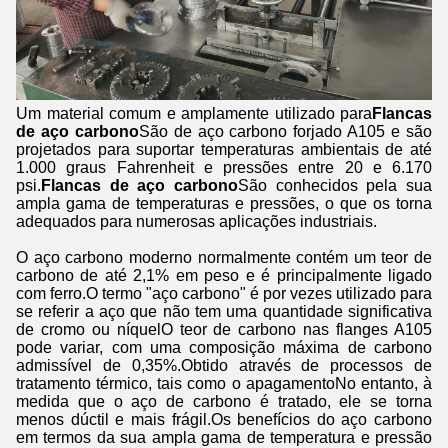
Um material comum e amplamente utilizado para
Flancas
de aço carbono
São de aço carbono forjado A105 e são
projetados para suportar temperaturas ambientais de até
1.000 graus Fahrenheit e pressões entre 20 e 6.170
psi.
Flancas de aço carbono
São conhecidos pela sua
ampla gama de temperaturas e pressões, o que os torna
adequados para numerosas aplicações industriais.
O aço carbono moderno normalmente contém um teor de
carbono de até 2,1% em peso e é principalmente ligado
com ferro.O termo "aço carbono" é por vezes utilizado para
se referir a aço que não tem uma quantidade significativa
de cromo ou níquelO teor de carbono nas flanges A105
pode variar, com uma composição máxima de carbono
admissível de 0,35%.Obtido através de processos de
tratamento térmico, tais como o apagamentoNo entanto, à
medida que o aço de carbono é tratado, ele se torna
menos dúctil e mais frágil.Os benefícios do aço carbono
em termos da sua ampla gama de temperatura e pressão