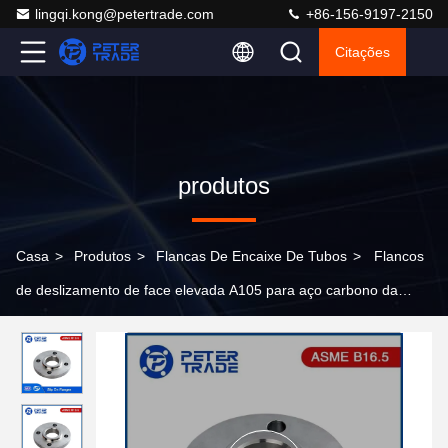
lingqi.kong@petertrade.com
+86-156-9197-2150
Citações
produtos
Casa
>
Produtos
>
Flancas De Encaixe De Tubos
>
Flancos
de deslizamento de face elevada A105 para aço carbono da
classe 300 em aplicações industriais