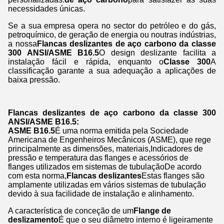
necessidades únicas.
Se a sua empresa opera no sector do petróleo e do gás,
petroquímico, de geração de energia ou noutras indústrias,
a nossa
Flancas deslizantes de aço carbono da classe
300 ANSI/ASME B16.5
O design deslizante facilita a
instalação fácil e rápida, enquanto o
Classe 300
A
classificação garante a sua adequação a aplicações de
baixa pressão.
Flancas deslizantes de aço carbono da classe 300
ANSI/ASME B16.5:
ASME B16.5
É uma norma emitida pela Sociedade
Americana de Engenheiros Mecânicos (ASME), que rege
principalmente as dimensões, materiais,Indicadores de
pressão e temperatura das flanges e acessórios de
flanges utilizados em sistemas de tubulaçãoDe acordo
com esta norma,
Flancas deslizantes
Estas flanges são
amplamente utilizadas em vários sistemas de tubulação
devido à sua facilidade de instalação e alinhamento.
A característica de conceção de um
Flange de
deslizamento
É que o seu diâmetro interno é ligeiramente