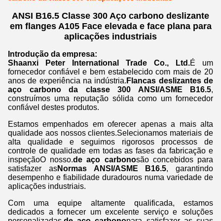
ANSI B16.5 Classe 300 Aço carbono deslizante
em flanges A105 Face elevada e face plana para
aplicações industriais
Introdução da empresa:
Shaanxi Peter International Trade Co., Ltd.
É um
fornecedor confiável e bem estabelecido com mais de 20
anos de experiência na indústria.
Flancas deslizantes de
aço carbono da classe 300 ANSI/ASME B16.5
,
construímos uma reputação sólida como um fornecedor
confiável destes produtos.
Estamos empenhados em oferecer apenas a mais alta
qualidade aos nossos clientes.Selecionamos materiais de
alta qualidade e seguimos rigorosos processos de
controle de qualidade em todas as fases da fabricação e
inspeçãoO nosso.
de aço carbono
são concebidos para
satisfazer as
Normas ANSI/ASME B16.5
, garantindo
desempenho e fiabilidade duradouros numa variedade de
aplicações industriais.
Com uma equipe altamente qualificada, estamos
dedicados a fornecer um excelente serviço e soluções
personalizadas.
de aço carbono
para satisfazer as suas